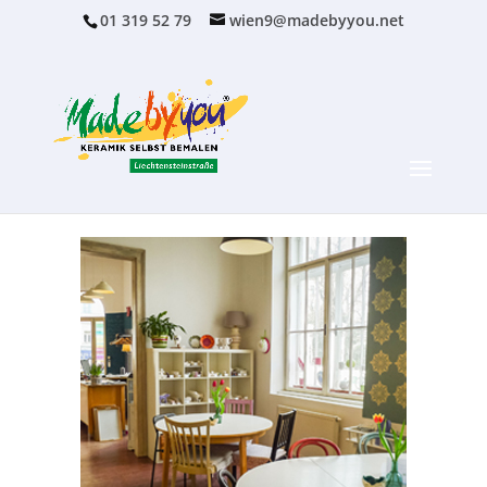
01 319 52 79
wien9@madebyyou.net