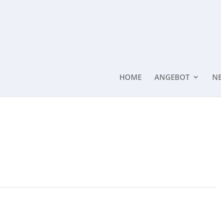
HOME
ANGEBOT
N
Keramik2
→