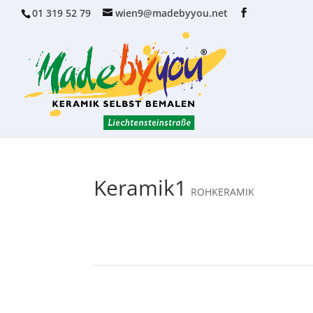
01 319 52 79
wien9@madebyyou.net
Keramik1
ROHKERAMIK
←
Hausnummer