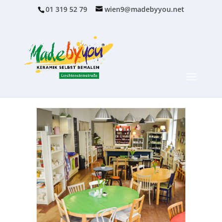
01 319 52 79
wien9@madebyyou.net